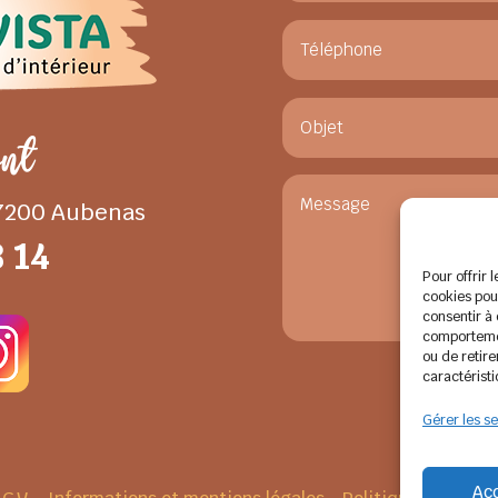
ont
07200 Aubenas
8 14
Pour offrir 
cookies pour
consentir à
comportement
ou de retire
caractéristi
Gérer les se
Ac